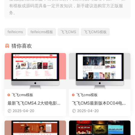
有模板或源码需具备一定开发知识，新手建议选购官方正版服
务。
feifeicms
feifeicms模板
飞飞CMS
飞飞CMS模板
猜你喜欢
飞飞cms模板
飞飞cms模板
最新飞飞CMS4.2大错电影网
飞飞CMS最新版本DC04电脑
站模板 自适应手机端
端网站模板
2025-04-20
2025-04-20