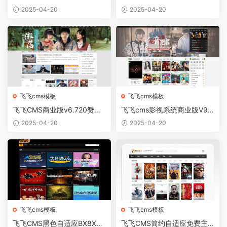
站模板
模板不带文章源码
2025-04-20
2025-04-20
飞飞cms模板
飞飞cms模板
飞飞CMS商业版v6.720赞片
飞飞cms影视系统商业版V9.3
全能版内附免费模版
源码大气模板加自动采集
2025-04-20
2025-04-20
飞飞cms模板
飞飞cms模板
飞飞CMS黑色自适应BX8X主
飞飞CMS简约自适应免费主