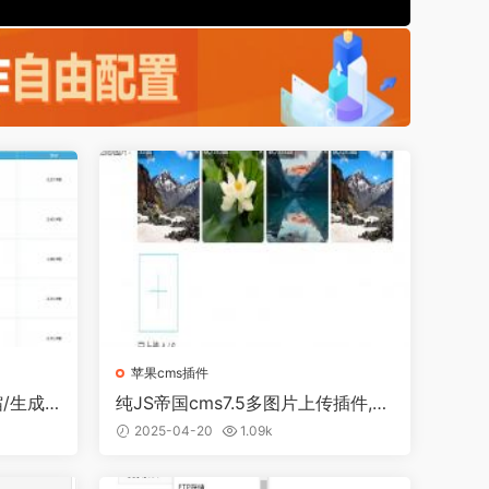
苹果cms插件
/生成
纯JS帝国cms7.5多图片上传插件,支
持自动设置封面图
2025-04-20
1.09k