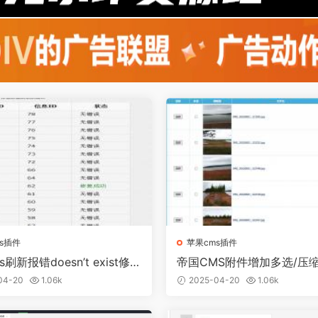
s插件
苹果cms插件
刷新报错doesn’t exist修复
帝国CMS附件增加多选/压缩
缩略图插件
04-20
1.06k
2025-04-20
1.06k