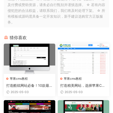
及付费或赞助资源，请务必自行甄别并谨慎选择。 ☆ 若有内容
侵犯您的合法权益，请联系我们，我们将及时处理下架。 ☆ 所
有模板或源码需具备一定开发知识，新手建议选购官方正版服
务。
猜你喜欢
苹果cms教程
苹果cms教程
打造酷炫网站必备！10款最热
打造精美网站，选择苹果CM
门的苹果CMS模板推荐
S模板从容实现
2025-05-03
2025-05-03