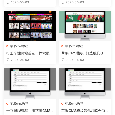
门的苹果CMS模板推荐
S模板从容实现
2025-05-03
2025-05-03
苹果cms教程
苹果cms教程
打造个性网站首选！探索最新
苹果CMS模板: 打造独具创意
苹果CMS模板趋势
的个人博客！
2025-05-03
2025-05-03
苹果cms教程
苹果cms教程
告别繁琐编程，用苹果CMS
苹果CMS模板带你领略全新