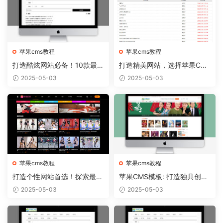
苹果cms教程
苹果cms教程
打造酷炫网站必备！10款最热
打造精美网站，选择苹果CM
门的苹果CMS模板推荐
S模板从容实现
2025-05-03
2025-05-03
苹果cms教程
苹果cms教程
打造个性网站首选！探索最新
苹果CMS模板: 打造独具创意
苹果CMS模板趋势
的个人博客！
2025-05-03
2025-05-03