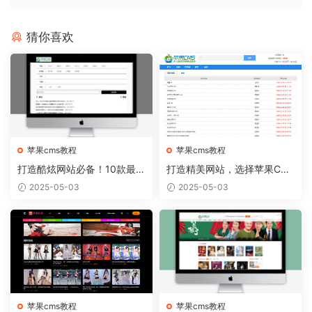
猜你喜欢
苹果cms教程
苹果cms教程
打造酷炫网站必备！10款最热
打造精美网站，选择苹果CM
门的苹果CMS模板推荐
S模板从容实现
2025-05-03
2025-05-03
苹果cms教程
苹果cms教程