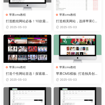
苹果cms教程
苹果cms教程
打造酷炫网站必备！10款最热
打造精美网站，选择苹果CM
门的苹果CMS模板推荐
S模板从容实现
2025-05-03
2025-05-03
苹果cms教程
苹果cms教程
打造个性网站首选！探索最新
苹果CMS模板: 打造独具创意
苹果CMS模板趋势
的个人博客！
2025-05-03
2025-05-03