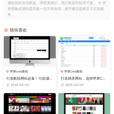
侵犯您的合法权益，请联系我们，我们将及时处理下架。 ☆ 所
有模板或源码需具备一定开发知识，新手建议选购官方正版服
务。
猜你喜欢
苹果cms教程
苹果cms教程
打造酷炫网站必备！10款最热
打造精美网站，选择苹果CM
门的苹果CMS模板推荐
S模板从容实现
2025-05-03
2025-05-03