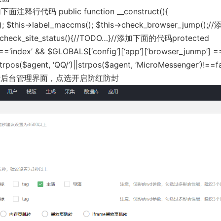
php 添加下面注释行代码
public function __construct(){
us(); $this->label_maccms(); $this->check_browser_jump();
on check_site_status(){//TODO…}//添加下面的代码protected
’index’ && $GLOBALS[‘config’][‘app’][‘browser_junmp’] ==
pos($agent, ‘QQ/’)||strpos($agent, ‘MicroMessenger’)!==fa
后台管理界面，点选开启防红防封