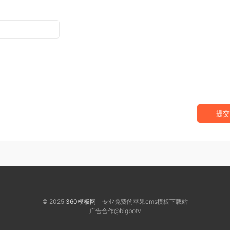
提交
© 2025
360模板网
专业免费的苹果cms模板下载站
广告合作@bigbotv