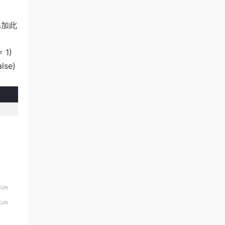
//添加此
 1)
lse)