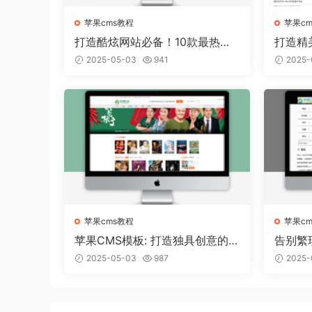
苹果cms教程
苹果c
打造酷炫网站必备！10款最热门
打造精
的苹果CMS模板推荐
板从容
2025-05-03
941
2025-
苹果cms教程
苹果c
苹果CMS模板: 打造独具创意的
告别繁
个人博客！
轻松搭
2025-05-03
987
2025-