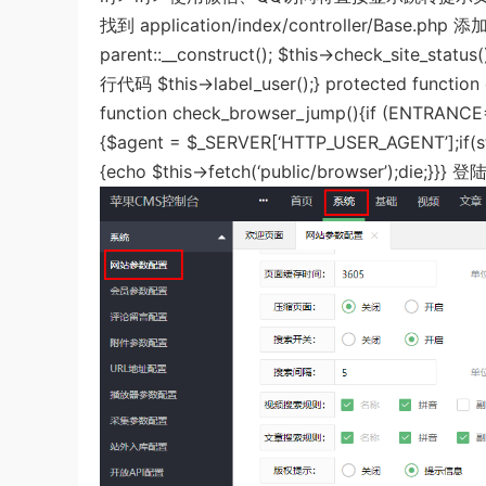
找到 application/index/controller/Base.
parent::__construct(); $this->check_site_stat
行代码 $this->label_user();}
protected functi
function check_browser_jump(){if (ENTRANCE==
{$agent = $_SERVER[‘HTTP_USER_AGENT’];if(str
{echo $this->fetch(‘public/browser’);die;}}}
登陆