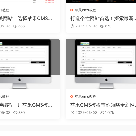
ms教程
苹果cms教程
美网站，选择苹果CMS模
打造个性网站首选！探索最新
实现
果CMS模板趋势
05-03
888
2025-05-03
870
ms教程
苹果cms教程
琐编程，用苹果CMS模板
苹果CMS模板带你领略全新网
建个性网站
视觉盛宴
05-03
880
2025-05-03
1.07k