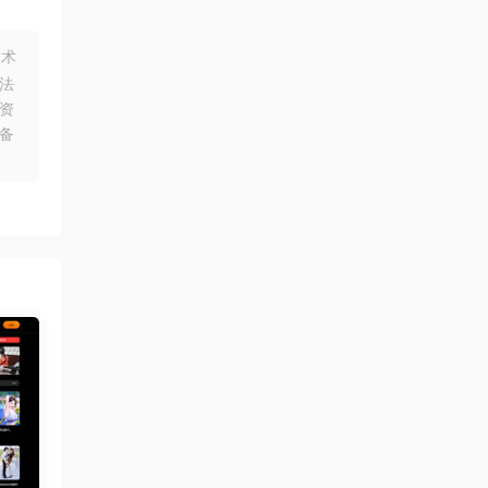
技术
法
资
备