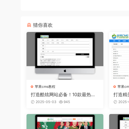
猜你喜欢
苹果cms教程
苹果c
打造酷炫网站必备！10款最热门
打造精
的苹果CMS模板推荐
板从容
2025-05-03
945
2025-