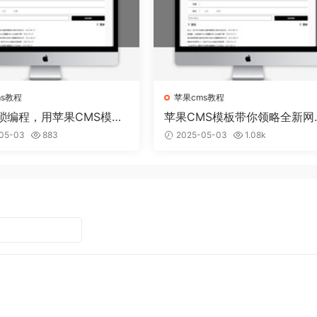
ms教程
苹果cms教程
琐编程，用苹果CMS模板
苹果CMS模板带你领略全新网
建个性网站
视觉盛宴
05-03
883
2025-05-03
1.08k