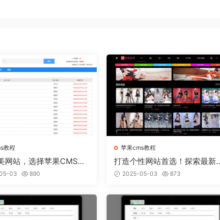
ms教程
苹果cms教程
美网站，选择苹果CMS模
打造个性网站首选！探索最新
实现
果CMS模板趋势
05-03
890
2025-05-03
873