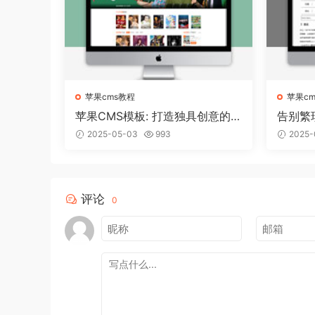
苹果cms教程
苹果c
苹果CMS模板: 打造独具创意的
告别繁
个人博客！
轻松搭
2025-05-03
993
2025-
评论
0