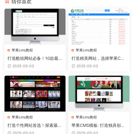
猜你喜欢
苹果cms教程
苹果cms教程
打造酷炫网站必备！10款最热
打造精美网站，选择苹果CM
门的苹果CMS模板推荐
S模板从容实现
2025-05-03
2025-05-03
苹果cms教程
苹果cms教程
打造个性网站首选！探索最新
苹果CMS模板: 打造独具创意
苹果CMS模板趋势
的个人博客！
2025-05-03
2025-05-03