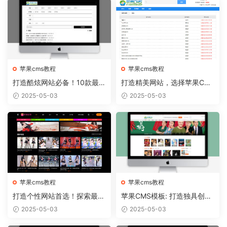
苹果cms教程
苹果cms教程
打造酷炫网站必备！10款最热
打造精美网站，选择苹果CM
门的苹果CMS模板推荐
S模板从容实现
2025-05-03
2025-05-03
苹果cms教程
苹果cms教程
打造个性网站首选！探索最新
苹果CMS模板: 打造独具创意
苹果CMS模板趋势
的个人博客！
2025-05-03
2025-05-03