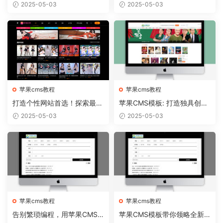
门的苹果CMS模板推荐
S模板从容实现
2025-05-03
2025-05-03
苹果cms教程
苹果cms教程
打造个性网站首选！探索最新
苹果CMS模板: 打造独具创意
苹果CMS模板趋势
的个人博客！
2025-05-03
2025-05-03
苹果cms教程
苹果cms教程
告别繁琐编程，用苹果CMS
苹果CMS模板带你领略全新