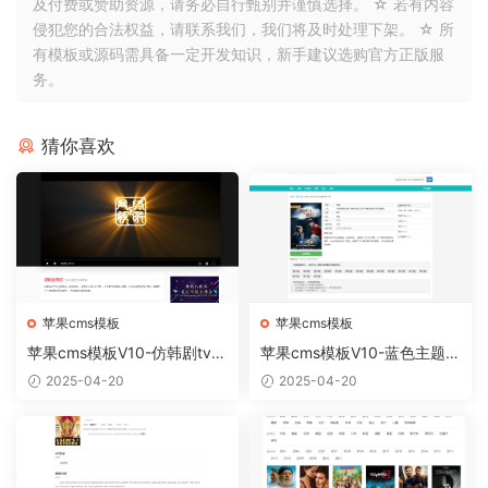
及付费或赞助资源，请务必自行甄别并谨慎选择。 ☆ 若有内容
侵犯您的合法权益，请联系我们，我们将及时处理下架。 ☆ 所
有模板或源码需具备一定开发知识，新手建议选购官方正版服
务。
猜你喜欢
苹果cms模板
苹果cms模板
苹果cms模板V10-仿韩剧tv电
苹果cms模板V10-蓝色主题简
脑版【正版开源】
约模板
2025-04-20
2025-04-20