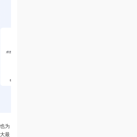
时也为
十大最