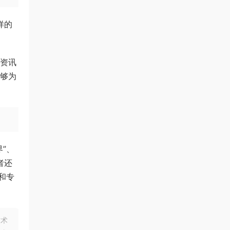
样的
闻资讯
能够为
”、
者还
和专
技术