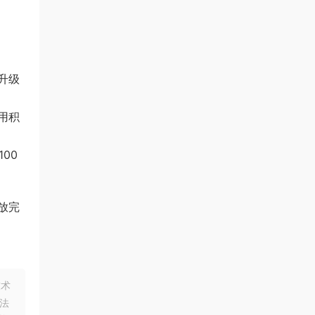
升级
用积
00
放完
技术
法