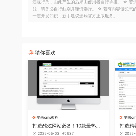
违规行为，由此产生的后果由使用者自行承担。 ☆ 若
源，请务必自行甄别并谨慎选择。 ☆ 若有内容侵犯您
一定开发知识，新手建议选购官方正版服务。
猜你喜欢
苹果cms教程
苹果c
打造酷炫网站必备！10款最热门
打造精
的苹果CMS模板推荐
板从容
2025-05-03
937
2025-