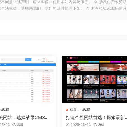
您不同意上述声明，请立即停止使用本站内容与服务。 ☆ 涉及付费或赞助
的合法权益，请联系我们，我们将及时处理下架。 ☆ 所有模板或源码需具
ms教程
苹果cms教程
美网站，选择苹果CMS模
打造个性网站首选！探索最新
实现
果CMS模板趋势
05-03
885
2025-05-03
868