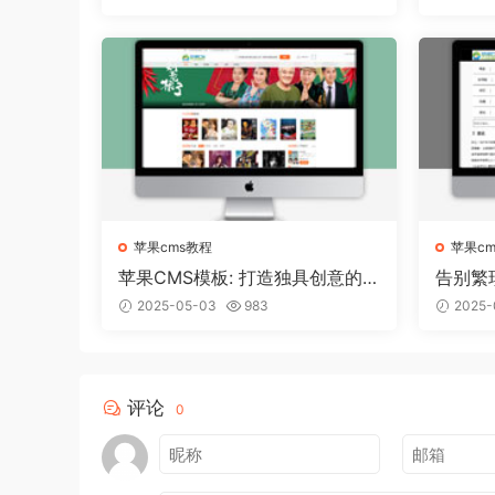
苹果cms教程
苹果c
苹果CMS模板: 打造独具创意的
告别繁
个人博客！
轻松搭
2025-05-03
983
2025-
评论
0