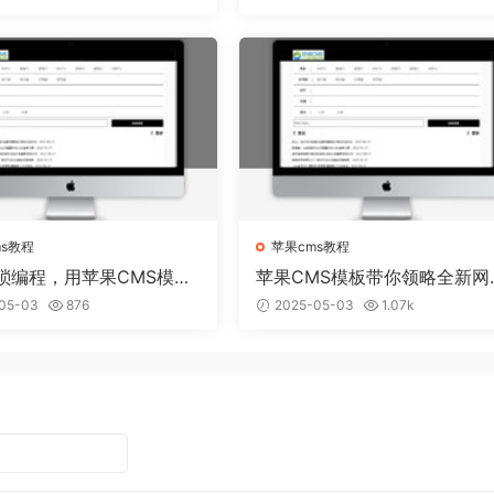
ms教程
苹果cms教程
琐编程，用苹果CMS模板
苹果CMS模板带你领略全新网
建个性网站
视觉盛宴
05-03
876
2025-05-03
1.07k