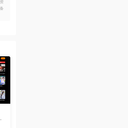
资
备
苹