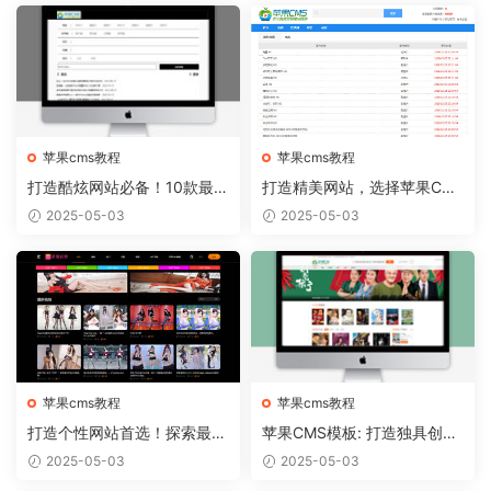
苹果cms教程
苹果cms教程
打造酷炫网站必备！10款最热
打造精美网站，选择苹果CM
门的苹果CMS模板推荐
S模板从容实现
2025-05-03
2025-05-03
苹果cms教程
苹果cms教程
打造个性网站首选！探索最新
苹果CMS模板: 打造独具创意
苹果CMS模板趋势
的个人博客！
2025-05-03
2025-05-03