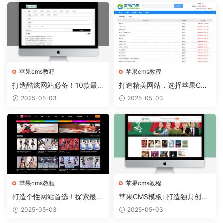
苹果cms教程
苹果cms教程
打造酷炫网站必备！10款最热
打造精美网站，选择苹果CM
门的苹果CMS模板推荐
S模板从容实现
2025-05-03
2025-05-03
苹果cms教程
苹果cms教程
打造个性网站首选！探索最新
苹果CMS模板: 打造独具创意
苹果CMS模板趋势
的个人博客！
2025-05-03
2025-05-03