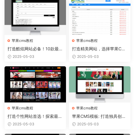
苹果cms教程
苹果cms教程
打造酷炫网站必备！10款最热
打造精美网站，选择苹果CM
门的苹果CMS模板推荐
S模板从容实现
2025-05-03
2025-05-03
苹果cms教程
苹果cms教程
打造个性网站首选！探索最新
苹果CMS模板: 打造独具创意
苹果CMS模板趋势
的个人博客！
2025-05-03
2025-05-03