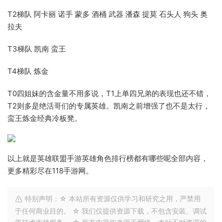
T2梯队 阿卡丽 诺手 蒙多 酒桶 武器 潘森 提莫 石头人 狗头 奥
拉夫
T3梯队 凯南 蛮王
T4梯队 炼金
T0四姐妹的含金量不用多说，T1上单四兄弟的表现也还不错，
T2则多是绝活哥们的专属英雄。凯南之前增强了也不是太行，
蛮王炼金经典冷板凳。
以上就是英雄联盟手游英雄角色排行榜都有哪些呢全部内容，
更多精彩尽在118手游网。
特别声明：☆ 本站所有资源仅供学习和研究之用，严禁用
于任何商业目的。 ☆ 我们仅提供资源下载，不包含安装、调试