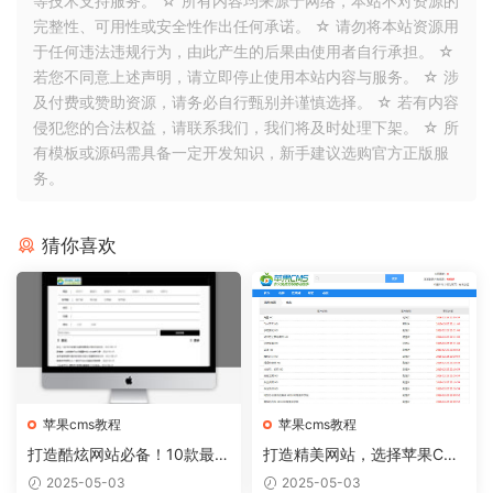
等技术支持服务。 ☆ 所有内容均来源于网络，本站不对资源的
完整性、可用性或安全性作出任何承诺。 ☆ 请勿将本站资源用
于任何违法违规行为，由此产生的后果由使用者自行承担。 ☆
若您不同意上述声明，请立即停止使用本站内容与服务。 ☆ 涉
及付费或赞助资源，请务必自行甄别并谨慎选择。 ☆ 若有内容
侵犯您的合法权益，请联系我们，我们将及时处理下架。 ☆ 所
有模板或源码需具备一定开发知识，新手建议选购官方正版服
务。
猜你喜欢
苹果cms教程
苹果cms教程
打造酷炫网站必备！10款最热
打造精美网站，选择苹果CM
门的苹果CMS模板推荐
S模板从容实现
2025-05-03
2025-05-03