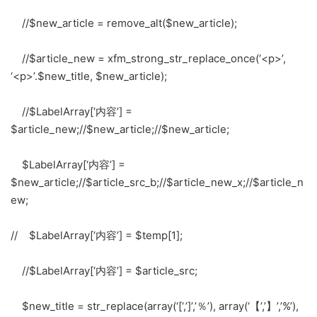
//$new_article = remove_alt($new_article);
//$article_new = xfm_strong_str_replace_once(‘<p>’,
‘<p>’.$new_title, $new_article);
//$LabelArray[‘内容’] =
$article_new;//$new_article;//$new_article;
$LabelArray[‘内容’] =
$new_article;//$article_src_b;//$article_new_x;//$article_n
ew;
// $LabelArray[‘内容’] = $temp[1];
//$LabelArray[‘内容’] = $article_src;
$new_title = str_replace(array(‘[‘,’]’,’％’), array(‘【’,’】’,’%’),