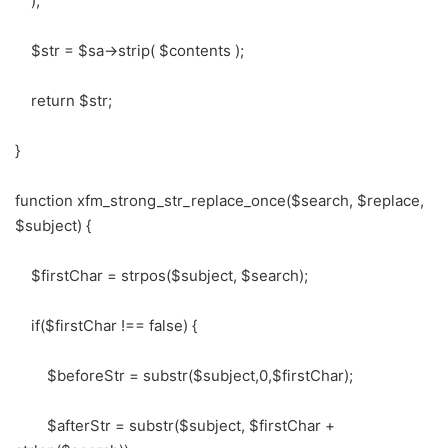
);
$str = $sa->strip( $contents );
return $str;
}
function xfm_strong_str_replace_once($search, $replace,
$subject) {
$firstChar = strpos($subject, $search);
if($firstChar !== false) {
$beforeStr = substr($subject,0,$firstChar);
$afterStr = substr($subject, $firstChar +