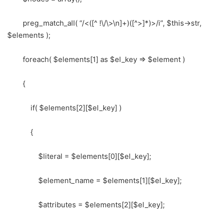
preg_match_all( “/<([^ !\/\>\n]+)([^>]*)>/i”, $this->str,
$elements );
foreach( $elements[1] as $el_key => $element )
{
if( $elements[2][$el_key] )
{
$literal = $elements[0][$el_key];
$element_name = $elements[1][$el_key];
$attributes = $elements[2][$el_key];