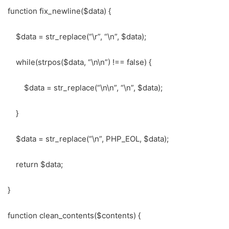
function fix_newline($data) {
$data = str_replace(“\r”, “\n”, $data);
while(strpos($data, “\n\n”) !== false) {
$data = str_replace(“\n\n”, “\n”, $data);
}
$data = str_replace(“\n”, PHP_EOL, $data);
return $data;
}
function clean_contents($contents) {