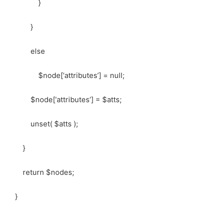
}
}
else
$node[‘attributes’] = null;
$node[‘attributes’] = $atts;
unset( $atts );
}
return $nodes;
}