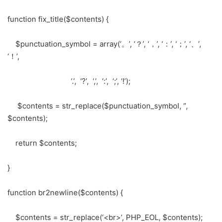
function fix_title($contents) {
$punctuation_symbol = array(‘。’, ‘？’, ‘，’, ‘：’, ‘；’, ‘、’,
‘！’,
‘.’, ‘?’, ‘,’, ‘:’, ‘;’, ‘!’);
$contents = str_replace($punctuation_symbol, ”,
$contents);
return $contents;
}
function br2newline($contents) {
$contents = str_replace(‘<br>’, PHP_EOL, $contents);