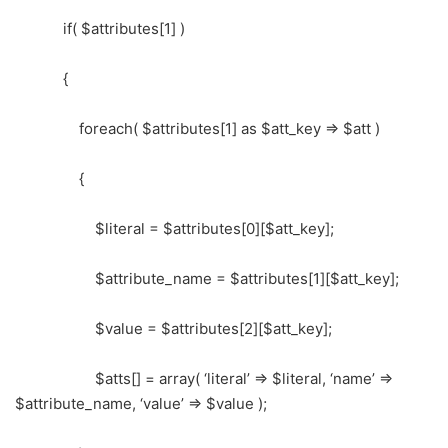
if( $attributes[1] )
{
foreach( $attributes[1] as $att_key => $att )
{
$literal = $attributes[0][$att_key];
$attribute_name = $attributes[1][$att_key];
$value = $attributes[2][$att_key];
$atts[] = array( ‘literal’ => $literal, ‘name’ =>
$attribute_name, ‘value’ => $value );