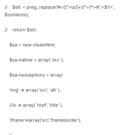
// $str = preg_replace(‘#<([^>\s/]+)[^>]*>#’,'<$1>’,
$contents);
// return $str;
$sa = new cleanHtml;
$sa->allow = array( ‘src’ );
$sa->exceptions = array(
‘img’ => array( ‘src’, ‘alt’ ),
//’a’ => array( ‘href’, ‘title’ ),
‘iframe’=>array(‘src’,’frameborder’),