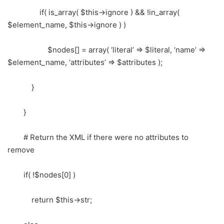
if( is_array( $this->ignore ) && !in_array(
$element_name, $this->ignore ) )
$nodes[] = array( ‘literal’ => $literal, ‘name’ =>
$element_name, ‘attributes’ => $attributes );
}
}
# Return the XML if there were no attributes to
remove
if( !$nodes[0] )
return $this->str;