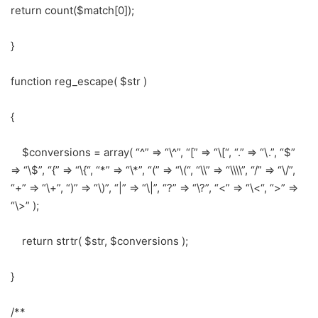
return count($match[0]);
}
function reg_escape( $str )
{
$conversions = array( “^” => “\^”, “[” => “\[“, “.” => “\.”, “$”
=> “\$”, “{” => “\{“, “*” => “\*”, “(” => “\(“, “\\” => “\\\\”, “/” => “\/”,
“+” => “\+”, “)” => “\)”, “|” => “\|”, “?” => “\?”, “<” => “\<“, “>” =>
“\>” );
return strtr( $str, $conversions );
}
/**