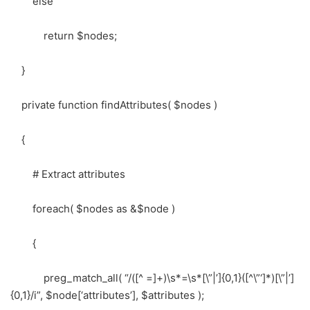
else
return $nodes;
}
private function findAttributes( $nodes )
{
# Extract attributes
foreach( $nodes as &$node )
{
preg_match_all( “/([^ =]+)\s*=\s*[\”|’]{0,1}([^\”‘]*)[\”|’]
{0,1}/i”, $node[‘attributes’], $attributes );