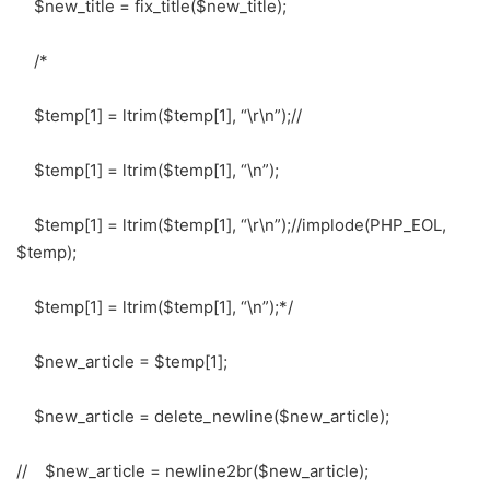
$new_title = fix_title($new_title);
/*
$temp[1] = ltrim($temp[1], “\r\n”);//
$temp[1] = ltrim($temp[1], “\n”);
$temp[1] = ltrim($temp[1], “\r\n”);//implode(PHP_EOL,
$temp);
$temp[1] = ltrim($temp[1], “\n”);*/
$new_article = $temp[1];
$new_article = delete_newline($new_article);
// $new_article = newline2br($new_article);