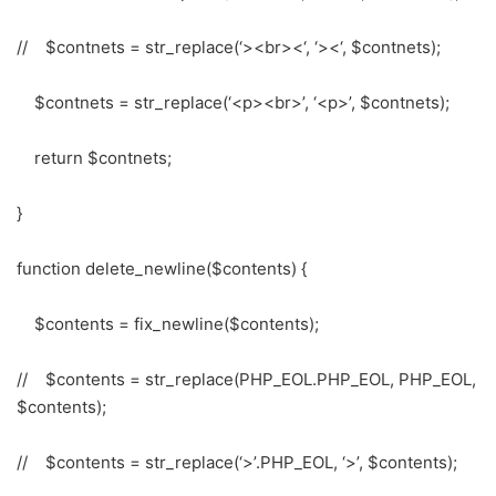
// $contnets = str_replace(‘><br><‘, ‘><‘, $contnets);
$contnets = str_replace(‘<p><br>’, ‘<p>’, $contnets);
return $contnets;
}
function delete_newline($contents) {
$contents = fix_newline($contents);
// $contents = str_replace(PHP_EOL.PHP_EOL, PHP_EOL,
$contents);
// $contents = str_replace(‘>’.PHP_EOL, ‘>’, $contents);