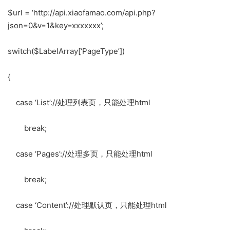
$url = ‘http://api.xiaofamao.com/api.php?
json=0&v=1&key=xxxxxxx’;
switch($LabelArray[‘PageType’])
{
case ‘List’://处理列表页，只能处理html
break;
case ‘Pages’://处理多页，只能处理html
break;
case ‘Content’://处理默认页，只能处理html