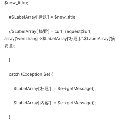
$new_title);
#$LabelArray[‘标题’] = $new_title;
//$LabelArray[‘摘要’] = curl_request($url,
array(‘wenzhang’=>$LabelArray[‘标题’].’,’.$LabelArray[‘摘
要’]));
}
catch (Exception $e) {
$LabelArray[‘标题’] .= $e->getMessage();
$LabelArray[‘内容’] .= $e->getMessage();
}