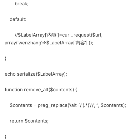
break;
default:
//$LabelArray[‘内容’]=curl_request($url,
array(‘wenzhang’=>$LabelArray[‘内容’] ));
}
echo serialize($LabelArray);
function remove_alt($contents) {
$contents = preg_replace(‘/alt=\”(.*)\”/’, ”, $contents);
return $contents;
}