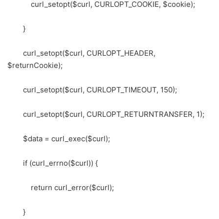
curl_setopt($curl, CURLOPT_COOKIE, $cookie);
}
curl_setopt($curl, CURLOPT_HEADER,
$returnCookie);
curl_setopt($curl, CURLOPT_TIMEOUT, 150);
curl_setopt($curl, CURLOPT_RETURNTRANSFER, 1);
$data = curl_exec($curl);
if (curl_errno($curl)) {
return curl_error($curl);
}