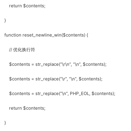
return $contents;
}
function reset_newline_win($contents) {
// 优化换行符
$contents = str_replace(“\r\n”, “\n”, $contents);
$contents = str_replace(“\r”, “\n”, $contents);
$contents = str_replace(“\n”, PHP_EOL, $contents);
return $contents;
}