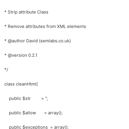
* Strip attribute Class
* Remove attributes from XML elements
* @author David (semlabs.co.uk)
* @version 0.2.1
*/
class cleanHtml{
public $str = ”;
public $allow = array();
public $exceptions = array();