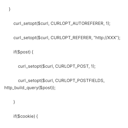
}
curl_setopt($curl, CURLOPT_AUTOREFERER, 1);
curl_setopt($curl, CURLOPT_REFERER, “http://XXX”);
if($post) {
curl_setopt($curl, CURLOPT_POST, 1);
curl_setopt($curl, CURLOPT_POSTFIELDS,
http_build_query($post));
}
if($cookie) {