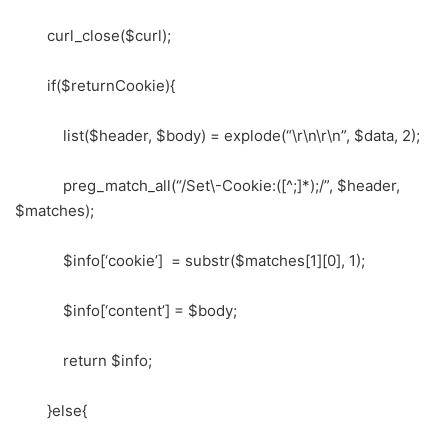
curl_close($curl);
if($returnCookie){
list($header, $body) = explode(“\r\n\r\n”, $data, 2);
preg_match_all(“/Set\-Cookie:([^;]*);/”, $header,
$matches);
$info[‘cookie’] = substr($matches[1][0], 1);
$info[‘content’] = $body;
return $info;
}else{