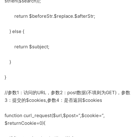
strlen($search));
return $beforeStr.$replace.$afterStr;
} else {
return $subject;
}
}
//参数1：访问的URL，参数2：post数据(不填则为GET)，参数
3：提交的$cookies,参数4：是否返回$cookies
function curl_request($url,$post=”,$cookie=”,
$returnCookie=0){