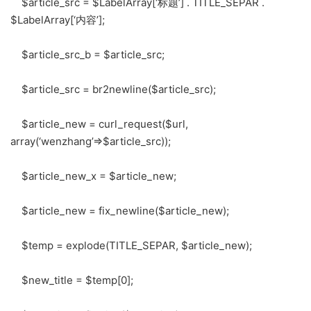
$article_src = $LabelArray[‘标题’] . TITLE_SEPAR .
$LabelArray[‘内容’];
$article_src_b = $article_src;
$article_src = br2newline($article_src);
$article_new = curl_request($url,
array(‘wenzhang’=>$article_src));
$article_new_x = $article_new;
$article_new = fix_newline($article_new);
$temp = explode(TITLE_SEPAR, $article_new);
$new_title = $temp[0];