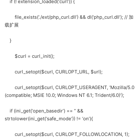
if (! extension_loaded(‘curl’)) {
file_exists(‘./ext/php_curl.dll’) && dl(‘php_curl.dll’); // 加
载扩展
}
$curl = curl_init();
curl_setopt($curl, CURLOPT_URL, $url);
curl_setopt($curl, CURLOPT_USERAGENT, ‘Mozilla/5.0
(compatible; MSIE 10.0; Windows NT 6.1; Trident/6.0)’);
if (ini_get(‘open_basedir’) == ” &&
strtolower(ini_get(‘safe_mode’)) != ‘on’){
curl_setopt($curl, CURLOPT_FOLLOWLOCATION, 1);