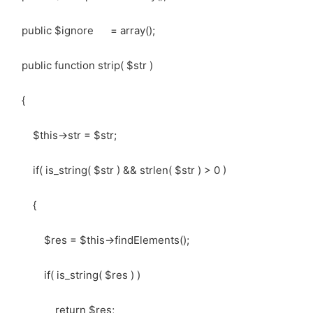
public $ignore = array();
public function strip( $str )
{
$this->str = $str;
if( is_string( $str ) && strlen( $str ) > 0 )
{
$res = $this->findElements();
if( is_string( $res ) )
return $res;