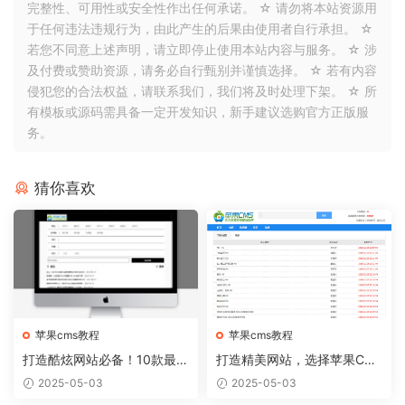
完整性、可用性或安全性作出任何承诺。 ☆ 请勿将本站资源用
于任何违法违规行为，由此产生的后果由使用者自行承担。 ☆
若您不同意上述声明，请立即停止使用本站内容与服务。 ☆ 涉
及付费或赞助资源，请务必自行甄别并谨慎选择。 ☆ 若有内容
侵犯您的合法权益，请联系我们，我们将及时处理下架。 ☆ 所
有模板或源码需具备一定开发知识，新手建议选购官方正版服
务。
猜你喜欢
苹果cms教程
苹果cms教程
打造酷炫网站必备！10款最热
打造精美网站，选择苹果CM
门的苹果CMS模板推荐
S模板从容实现
2025-05-03
2025-05-03