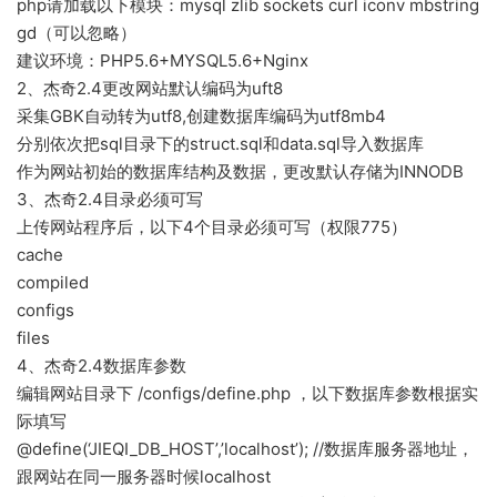
php请加载以下模块：mysql zlib sockets curl iconv mbstring
gd（可以忽略）
建议环境：PHP5.6+MYSQL5.6+Nginx
2、杰奇2.4更改网站默认编码为uft8
采集GBK自动转为utf8,创建数据库编码为utf8mb4
分别依次把sql目录下的struct.sql和data.sql导入数据库
作为网站初始的数据库结构及数据，更改默认存储为INNODB
3、杰奇2.4目录必须可写
上传网站程序后，以下4个目录必须可写（权限775）
cache
compiled
configs
files
4、杰奇2.4数据库参数
编辑网站目录下 /configs/define.php ，以下数据库参数根据实
际填写
@define(‘JIEQI_DB_HOST’,’localhost’); //数据库服务器地址，
跟网站在同一服务器时候localhost