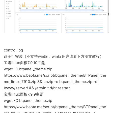
control.jpg
命令行安装（不支持win版，win版用户请看下方图文教程）
宝塔linux面板7.9.10主题
wget -O btpanel_theme.zip
https://www.baota.me/script/btpanel_theme/BTPanel_the
me_linux_7910.zip && unzip -o btpanel_theme.zip -d
/www/server/ && /etc/init.d/bt restart
宝塔linux面板7.9.9主题
wget -O btpanel_theme.zip
https://www.baota.me/script/btpanel_theme/BTPanel_the