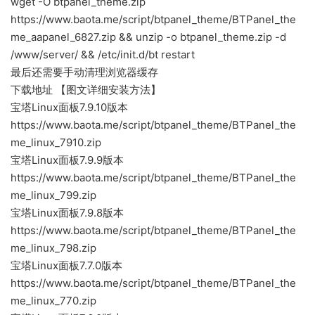
wget -O btpanel_theme.zip
https://www.baota.me/script/btpanel_theme/BTPanel_the
me_aapanel_6827.zip && unzip -o btpanel_theme.zip -d
/www/server/ && /etc/init.d/bt restart
最后还需要手动清理浏览器缓存
下载地址 【图文详细安装方法】
宝塔Linux面板7.9.10版本
https://www.baota.me/script/btpanel_theme/BTPanel_the
me_linux_7910.zip
宝塔Linux面板7.9.9版本
https://www.baota.me/script/btpanel_theme/BTPanel_the
me_linux_799.zip
宝塔Linux面板7.9.8版本
https://www.baota.me/script/btpanel_theme/BTPanel_the
me_linux_798.zip
宝塔Linux面板7.7.0版本
https://www.baota.me/script/btpanel_theme/BTPanel_the
me_linux_770.zip