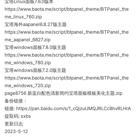
宝塔Linux面板7.6.0版本
https://www.baota.me/script/btpanel_theme/BTPanel_the
me_linux_760.zip
宝塔海外aapanel6.8.27版主题
https://www.baota.me/script/btpanel_theme/BTPanel_the
me_aapanel_6827.zip
宝塔windows面板7.8.0版主题
https://www.baota.me/script/btpanel_theme/BTPanel_the
me_windows_780.zip
宝塔windows面板7.2.0版主题
https://www.baota.me/script/btpanel_theme/BTPanel_the
me_windows_720.zip
page8756 新蓝白配色清新简约宝塔面板模板美化主题.zip
备份链接：
链接: https://pan.baidu.com/s/1_cQjzuUMQJRLCc8hvRLHrA
提取码: sxbs
更新日志
2023-5-12