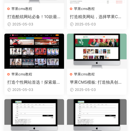
苹果cms教程
苹果cms教程
打造酷炫网站必备！10款最热
打造精美网站，选择苹果CM
门的苹果CMS模板推荐
S模板从容实现
2025-05-03
2025-05-03
苹果cms教程
苹果cms教程
打造个性网站首选！探索最新
苹果CMS模板: 打造独具创意
苹果CMS模板趋势
的个人博客！
2025-05-03
2025-05-03