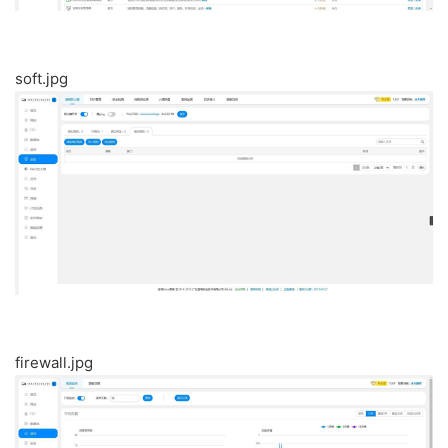
soft.jpg
firewall.jpg