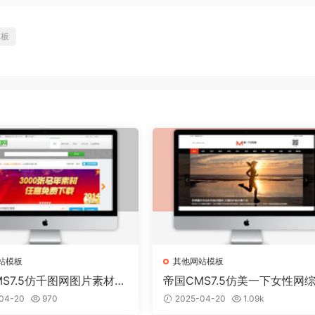
模板
站模板
其他网站模板
MS7.5仿千图网图片素材下
帝国CMS7.5仿美一下女性网
升级版
资讯门户网站模板
04-20
970
2025-04-20
1.09k