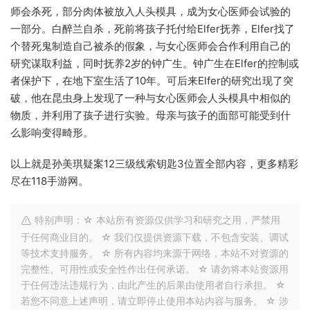
师会杀死，部分肉体被放入人头模具，成为女心医师会试验的
一部分。白醉兰自杀，死前将孩子托付给Elfer抚养，Elfer找了
个替死鬼制造自己被杀的假象，与女心医师会合作利用自己的
研究谋取利益，同时抚养2岁的钟广生。钟广生在Elfer的控制或
者保护下，在地下室生活了10年。可后来Elfer的研究出现了突
破，他在昆虫身上发现了一种与女心医师会人头模具中相似的
物质，并利用了孩子进行实验。母亲与孩子的面部可能受到什
么影响变得畸形。
以上就是孙美琪疑案12三级线索钥匙3位置全部内容，更多精彩
尽在118手游网。
特别声明：☆ 本站所有资源仅供学习和研究之用，严禁用
于任何商业目的。 ☆ 我们仅提供资源下载，不包含安装、调试
等技术支持服务。 ☆ 所有内容均来源于网络，本站不对资源的
完整性、可用性或安全性作出任何承诺。 ☆ 请勿将本站资源用
于任何违法违规行为，由此产生的后果由使用者自行承担。 ☆
若您不同意上述声明，请立即停止使用本站内容与服务。 ☆ 涉