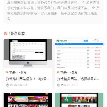
及付费或赞助资源，请务必自行甄别并谨慎选择。 ☆ 若有内容
侵犯您的合法权益，请联系我们，我们将及时处理下架。 ☆ 所
有模板或源码需具备一定开发知识，新手建议选购官方正版服
务。
猜你喜欢
苹果cms教程
苹果cms教程
打造酷炫网站必备！10款最热
打造精美网站，选择苹果CM
门的苹果CMS模板推荐
S模板从容实现
2025-05-03
2025-05-03