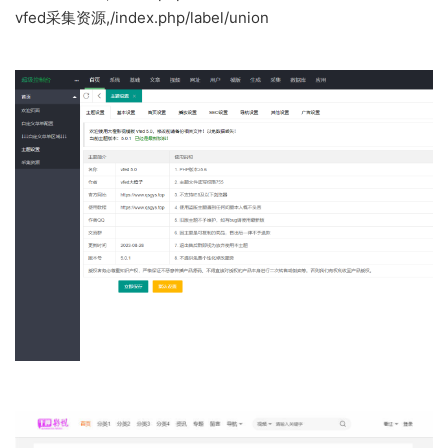
vfed采集资源,/index.php/label/union