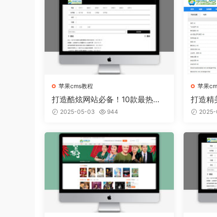
苹果cms教程
苹果c
打造酷炫网站必备！10款最热门
打造精
的苹果CMS模板推荐
板从容
2025-05-03
944
2025-