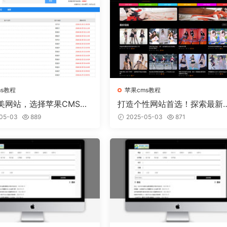
ms教程
苹果cms教程
美网站，选择苹果CMS模
打造个性网站首选！探索最新
实现
果CMS模板趋势
05-03
889
2025-05-03
871