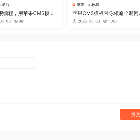
ms教程
苹果cms教程
琐编程，用苹果CMS模板
苹果CMS模板带你领略全新网
建个性网站
视觉盛宴
05-03
881
2025-05-03
1.08k
提交