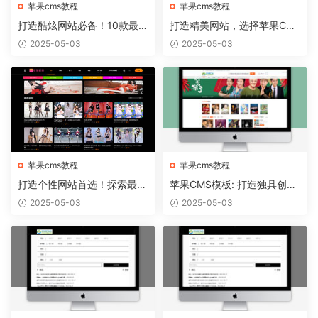
苹果cms教程
苹果cms教程
打造酷炫网站必备！10款最热
打造精美网站，选择苹果CM
门的苹果CMS模板推荐
S模板从容实现
2025-05-03
2025-05-03
苹果cms教程
苹果cms教程
打造个性网站首选！探索最新
苹果CMS模板: 打造独具创意
苹果CMS模板趋势
的个人博客！
2025-05-03
2025-05-03