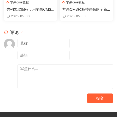
苹果cms教程
苹果cms教程
告别繁琐编程，用苹果CMS
苹果CMS模板带你领略全新
模板轻松搭建个性网站
网站视觉盛宴
2025-05-03
2025-05-03
评论
0
提交