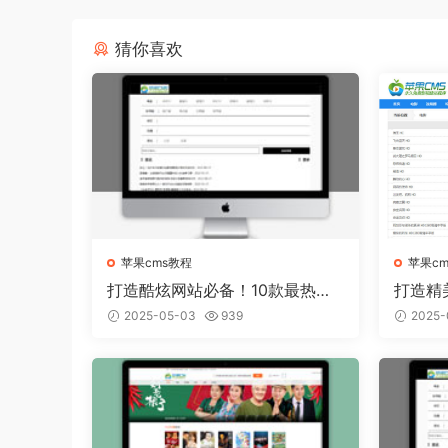
猜你喜欢
苹果cms教程
苹果c
打造酷炫网站必备！10款最热门
打造精
的苹果CMS模板推荐
板从容
2025-05-03
939
2025-