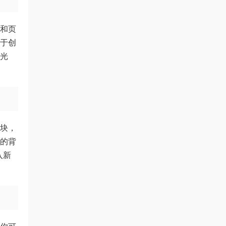
题和页
对于创
意光
模块，
义的背
入新