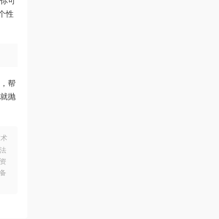
让你可
个性
能，帮
在就抛
技术
法
资
备