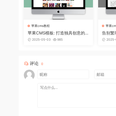
苹果cms教程
苹果c
苹果CMS模板: 打造独具创意的
告别繁
个人博客！
轻松搭
2025-05-03
985
2025-
评论
0