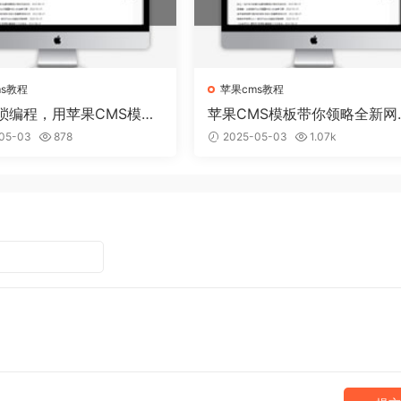
ms教程
苹果cms教程
琐编程，用苹果CMS模板
苹果CMS模板带你领略全新网
建个性网站
视觉盛宴
05-03
878
2025-05-03
1.07k