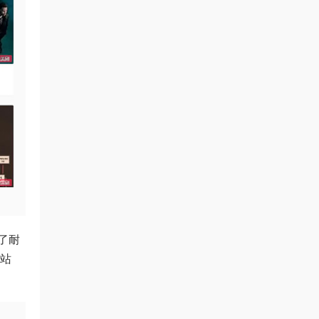
了耐
、站