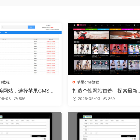
ms教程
苹果cms教程
美网站，选择苹果CMS模
打造个性网站首选！探索最新
实现
果CMS模板趋势
05-03
886
2025-05-03
869