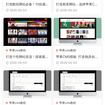
打造酷炫网站必备！10款最热
打造精美网站，选择苹果CM
门的苹果CMS模板推荐
S模板从容实现
2025-05-03
2025-05-03
苹果cms教程
苹果cms教程
打造个性网站首选！探索最新
苹果CMS模板: 打造独具创意
苹果CMS模板趋势
的个人博客！
2025-05-03
2025-05-03
苹果cms教程
苹果cms教程